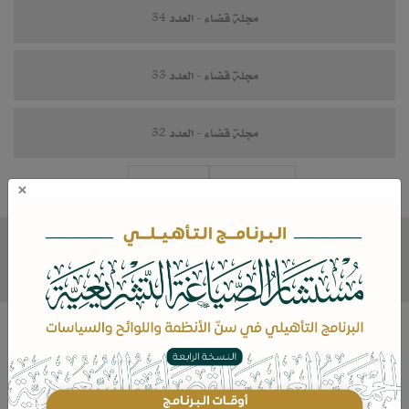
مجلة قضاء - العدد 34
مجلة قضاء - العدد 33
مجلة قضاء - العدد 32
×
« السابق
التالي »
الأحكام الفقهية المتعلقة بالقسامة - دراسة فقهية مقارنة
عدد
الصفحات:
المؤلفين
تقييم الكتاب
83 صفحة
أسماء صالح