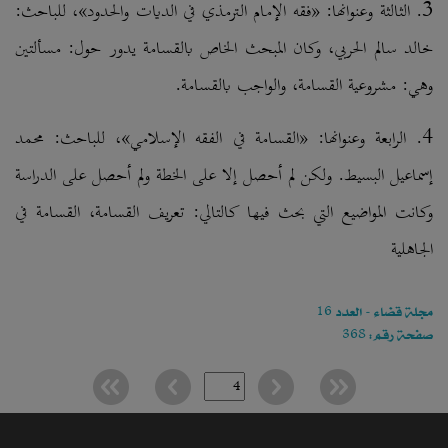
3. الثالثة وعنوانها: «فقه الإمام الترمذي في الديات والحدود»، للباحث:
خالد سالم الحربي، وكان المبحث الخاص بالقسامة يدور حول: مسألتين
وهي: مشروعية القسامة، والواجب بالقسامة.
4. الرابعة وعنوانها: «القسامة في الفقه الإسلامي»، للباحث: محمد
إسماعيل البسيط. ولكن لم أحصل إلا على الخطة ولم أحصل على الدراسة
وكانت المواضيع التي بحث فيها كالتالي: تعريف القسامة، القسامة في
الجاهلية
مجلة قضاء - العدد 16
صفحة رقم: 368