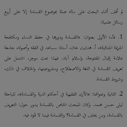
لم أقف أثناء البحث على ماله صلة بموضوع القسامة إلا على أربع
رسائل علمية:
1. فأما الأولى بعنوان: «القسامة ودورها في حفظ الدماء ومكافحة
الجريمة الجنائية»، أ. هدايت خان، أستاذ مساعد في الفقه وأصوله، جامعة
علامة إقبال المفتوحة، بإسلام آباد. فهذا بحث موجز، اشتمل على
تعريف القسامة في اللغة والاصطلاح، ومشروعيتها، والخلاف في ذلك،
وشروط القسامة.
2. الثانية وعنوانها: «الآراء الفقهية في أحكام الدية والقسامة»، للباحثة
ليلى حسن محمد. وكان المبحث الخاص بالقسامة يدور حول: التعريف
بالقسامة، ومن يحلف في القسامة؟ والقسامة فيما لا قَوَد فيه.