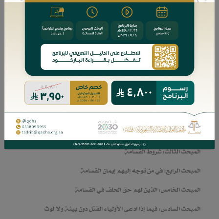
امكانية
العامر
التحميل:
لا
العنوان
المقدمة
المبحث الأول: التعريف بالقسامة والألفاظ ذات العلاقة
المبحث الثاني: مشروعية القسامة وحكمة تشريعها
المبحث الثالث: شروط القسامة
المبحث الرابع: في من توجه إليهم إيمان القسامة
المبحث الخامس: الذين لهم حق الحلف في القسامة
المبحث السادس: فيما إذا ادعى الأولياء القتل دون بينة ولا لوث