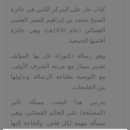
كتاب حاز على المركز الثاني في جائزة
الشيخ محمد بن إبراهيم للتميز العلمي
القضائي (عام 1438هـ)، وهي جائزة
أقامتها الجمعية.
وهو رسالة دكتوراة نال بها المؤلف
تقدير ممتاز مع مرتبة الشرف الأولى،
مع التوصية بطباعة الرسالة وتداولها
بين الجامعات.
يدرس هذا البحث مسألة تأثير
(المصلحة) على الحكم القضائي، وهي
مسألة مهمة لكل قاض، والحاجة إليها