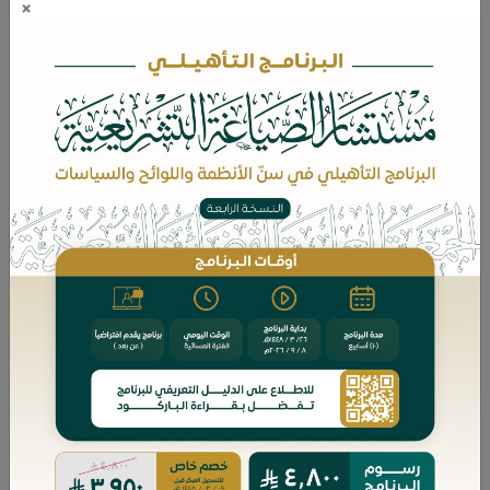
×
ملحة، والباحث ممن يعمل في السلك
القضائي، فجاءت هذه الرسالة
المتميزة من أحد المختصين
الممارسين.
اشتمل البحث على عدة مباحث؛ وهي:
معنى المصلحة وعلاقتها بالألفاظ ذات
الصلة، وأقسامها، وأدلة اعتبارها
وأسبابها وشروطها، وآثار اعتبارها
وشواهد العمل بها، وتقدير النظر
القضائي للمصلحة، وتعريف الحكم
القضائي، ومصلحة القاضي وأثرها على
الحكم القضائي وتطبيقاته القضائية،