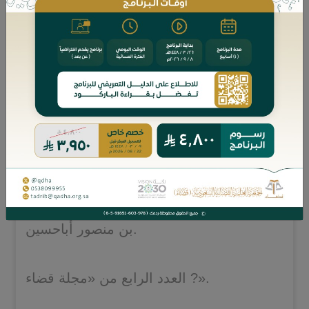
لمعالي الشيخ/ عبدالله آل خنين.
‏? «دعوى الولد على والده والتنفيذ عليه»،
لمعالي الشيخ/ عبدالله آل خنين.
‏? «الخلع بطلب الزوجة لعدم الوئام مع
زوجها»، لمعالي الشيخ/ عبدالله آل خنين.
‏? «نوازل الحيوان»، لفضيلة الشيخ/ د. عاصم
بن منصور أباحسين.
‏? العدد الرابع من «مجلة قضاء».