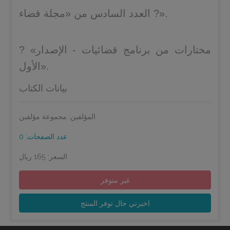
‏? العدد السادس من «مجلة قضاء».
? «مختارات من برنامج قضائيات - الإصدار
الأول».
بيانات الكتاب
المؤلفين: مجموعة مؤلفين
عدد الصفحات: 0
السعر: 165 ريال
غير متوفر
اخبرني حال توفر المنتج