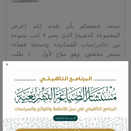
تسعد جمعيتكم بأن تقدم لكم (عرض
المجموعة الذهبية) الذي يضم ٧ كتب متنوعة
من «الدراسات القضائية» و«مجلة قضاء»
بسعر مخفض، وهو متاح لأول ١٠٠ طلب
فقط..
×
‏? للاطلاع على تفاصيل إصدارات العرض والتعريف بكل إصدار
اضغط هنا
‏? «الفتوى في الشريعة الإسلامية»، مجلدان،