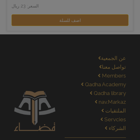
السعر: 23 ريال
اضف للسلة
عن الجمعية
تواصل معنا
Members
Qadha Academy
Qadha library
nav.Markaz
الملتقيات
Servcies
الشركاء