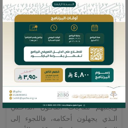
يولى التحكيـم في العقود الإدارية عناية
خاصة.
ومن المعلوم أن المتعاملين في مجال
التجارة الدولية يفضلون اللجوء إلى
التحكيم لفض نزاعاتهم؛ لأنها ستُنظر
من أشخاص متخصصين مؤهلين ذوي
خبرة في المجال المثار فيه النزاع،
وذلك يُشعرهم بالأمان والطمأنينة،
ويُجنبهم مفاجآت القانـون الداخـلي
الـذي يجهلون أحكامه، فاللجوء إلى