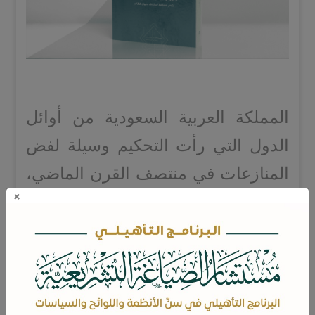
المملكة العربية السعودية من أوائل
الدول التي رأت التحكيم وسيلة لفض
المنازعات في منتصف القرن الماضي،
×
وفي هذا الوقت وفي ظل رؤية ٢٠٣٠
تشهد المملكة نهضة اقتصادية ضخمة
من خلال إنشاء مشاريع عالمية تمثل
نقلة نوعية لاقتصاد المملكة، تتطلب
جذب الاستثمار الأجنبي، مما يحتم أن