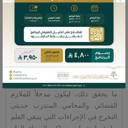
محقق للمسألة من الجهة الفقهية، أو
دالٍّ على مظان المسائل في كتب
الفقهاء.
وللفجوة بين صياغة كتب الفقهاء
وصياغة الأنظمة واللوائح المعاصرة،
مع ما في الأنظمة واللوائح من عدم
الترابط والتسلسل، جاءت فكرة إعداد
ما يحقق ذلك، ليكون مدخلاً للملازم
القضائي والمحامي المتدرب حديثي
التخرج في الإجراءات التي ينبغي العلم