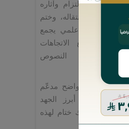
ليل مفهوم الالتزام وآثاره
 عالج مسألة انتقاله، وختم
في إطار عرض علمي يجمع
العمق، ويتتبع الاتجاهات
لقانونية لفهم النصوص
ن مدلولاتها.
العمل بأسلوب واضح مدعّم
استدلالات، مما أبرز الجهد
ذول، فجاء مسك ختام لهذه
مة.