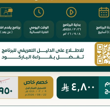
بالبحث والتح
وأوصافه، ثم
بانقضائه، 
بين الدقة و
الفقهية وا
النظامية وبيا
ويمتاز هذا 
بالأمثلة وال
العلمي المب
السلسلة القي