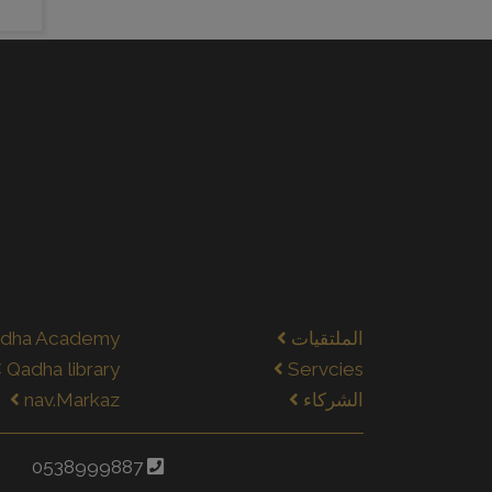
الملتقيات
dha Academy
Qadha library
Servcies
الشركاء
nav.Markaz
0538999887