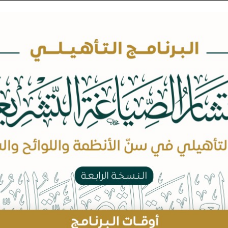
يسرّ الجمعية
(قضاء) أن
الدراسات ا
الثالث وا
النظرية الع
المعاملات ا
الالتزام.
ويتابع هذا 
جزأيها الأول