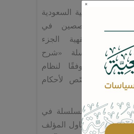
×
 العلمية القضائية السعودية
 تقدّم للمتخصصين في
لقانونية والفقهية الجزء
لأخير من سلسلة «شرح
امة للالتزام وفقًا لنظام
لمدنية»، المخصّص لأحكام
الجزء ما بدأته السلسلة في
 والثاني، حيث تناول المؤلف