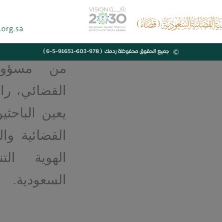
وقد حرصت ا
السعودية (ق
من مسؤول
القضائي، راج
يعين الباحثي
القضائية وا
الهوية الت
السعودية.