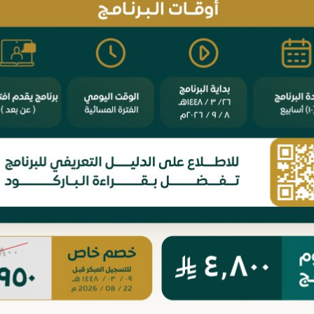
كتاب مميز، تناول 
زاويته الدستورية 
ومكانته في بناء ال
أو العدول عنه من 
بحثٍ مستفيض في ا
فخرج عملًا علميًا
في الدولة الإسلام
كما اتسم منهجه ب
التقويم الهجري، و
بأسلوب منظم يبدأ
ينتقل إلى البحث ف
الآثار الدستورية 
القضية بأبعادها الك