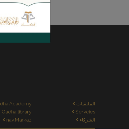
الملتقيات
dha Academy
Qadha library
Servcies
الشركاء
nav.Markaz