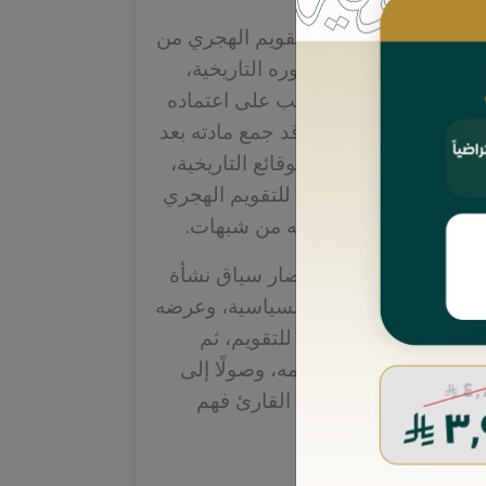
فيه المؤلِّف موضوع التقويم الهجري من
والشرعية، مستقرئًا جذوره التاريخية،
هوية الإسلامية، وما يترتب على اعتماده
آثار شرعية وقانونية. وقد جمع مادته بعد
لنصوص والأصول والوقائع التاريخية،
 يبرز الأساس الدستوري للتقويم الهجري
ية، ويكشف ما أُثير حوله من شبهات.
التحرير الدقيق، واستحضار سياق نشأة
بيان أبعاده الشرعية والسياسية، وعرضه
 بالتأسيس المفاهيمي للتقويم، ثم
ي حجيته ووجوب التزامه، وصولًا إلى
لاختياره، مما يسهل على القارئ فهم
املة.