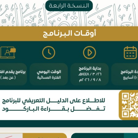
تسهيل نظام الإثب
إلى نظيره، والمست
بن يوسف اللحيدا
ضمن السعي الحثيث
المملكة العربية ا
المعاملات المدنية 
الأقوال الفقهية في
النقص السابق في 
و(المحاكم التجارية
وبين أياديكم كتا
مسائل نظام الإثبا