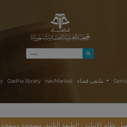
Servc
ملتقى قضاء
nav.Markaz
Qadha library
y
يل نظام الإثبات - الطبعة الثانية، مصححة ومنقحة