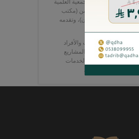
استُثني منه، تخرجه الجمعية العلمية
 (قضاء) برعاية كريمة من (مكتب
 - محامون ومستشارون)، وتقدمه
هذا النظام المهم.
تعاون مع جميع الجهات والأفراد
ين بتقديم الدراسات والمشاريع
ة، وتستعد لذلك بكافة الخدمات
زة -بإذن الله وتيسيره-.