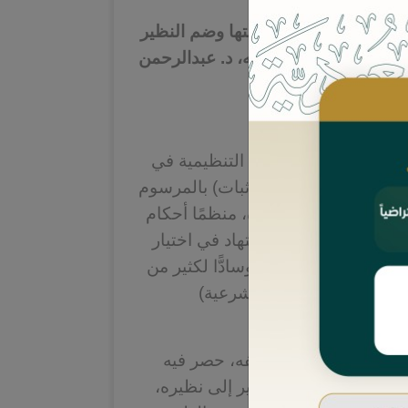
ات بحصر مسائله، وعنونتها وضم النظير
ثنى إلى ما استُثني منه، د. عبدالرحمن
ن
 المتطور في العجلة التنظيمية في
لسعودية، صدر (نظام الإثبات) بالمرسوم
الملكي رقم (م/43) وتاريخ 26/05/1443ه، منظمًا أحكام
والتجارية، وموحدًا الاجتهاد في اختيار
 أكثر مسائل الإثبات، وسادًّا لكثير من
نظامَي (المرافعات الشرعية)
).
ب مهم وجهد متميز لمؤلفه، حصر فيه
ت، وعنونها، وضمَّ النظير إلى نظيره،