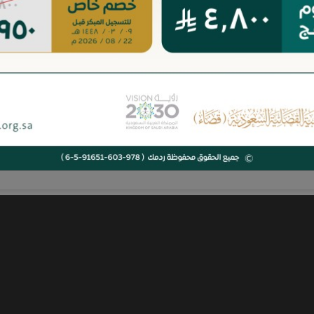
والمستثنى إلى ما 
القضائية السعودية
عبدالعزيز العساف
للمهتمين تقريبًا ل
والجمعية ترحب بال
المتخصصين الراغب
القضائية والنظامي
والإمكانيات المتمي