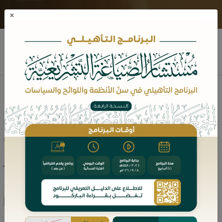
×
د. أروى بنت عبدالرحمن الجلعود
نبذه عن المؤلف
مؤلفات الكاتب