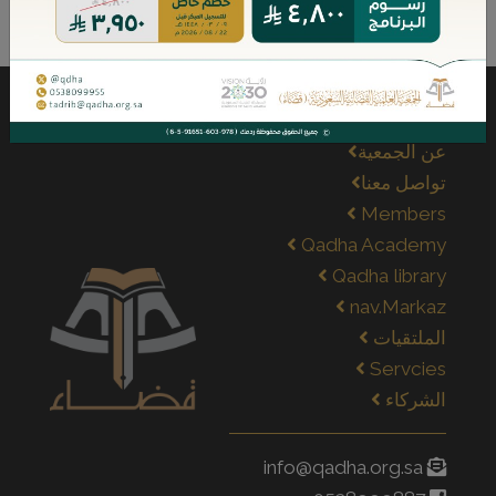
عن الجمعية
تواصل معنا
Members
Qadha Academy
Qadha library
nav.Markaz
الملتقيات
Servcies
الشركاء
info@qadha.org.sa