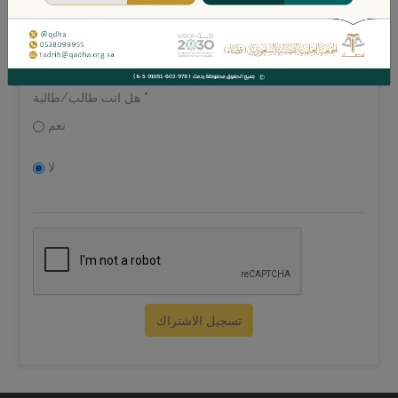
*
كود الدولة
*
رقم الجوال
+
*
هل انت طالب/طالبة
نعم
لا
تسجيل الاشتراك