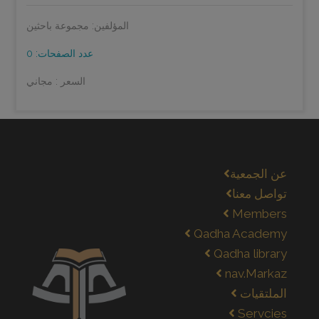
المؤلفين: مجموعة باحثين
عدد الصفحات: 0
السعر : مجاني
عن الجمعية
تواصل معنا
Members
Qadha Academy
Qadha library
nav.Markaz
الملتقيات
Servcies