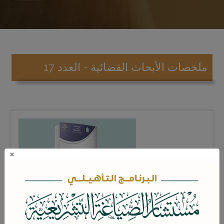
ملخصات الأبحاث القضائية - العدد 17
×