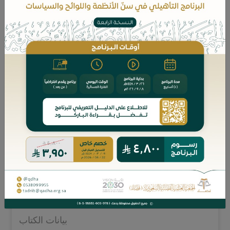
ويضم هذا العدد من السلسلة ملخصات الأبحاث
التالية:
تفريد العقوبة التعزيرية.
الحجز التنفيذي على أموال المحكوم عليه.
التعدي على براءة الاختراع وعقوبته في الفقه
والنظام.
الضوابط الفقهية للإتلاف والآثار المترتبة عليه.
نرجو لكم قراءة ممتعة ،،
للقراءة والتحميل اضغط هنا
بيانات الكتاب