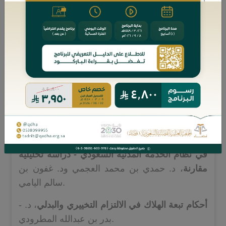
، د. عبدالمجيد بن محمد السبيل.
فقهية مقارنة
مصفي التركة: تكييفه والأعمال المسندة له نظامًا -
-
، د. زياد بن صالح التويجري.
رؤية فقهية معاصرة
إعلام الزوجة بالرجعة - دراسة فقهية مقارنة
، د.
-
خالد بن مطلق الدغيلبي.
تحكيم المرأة في حل المنازعات - رؤية فقهية
-
، د. محمد بن معيض الشهراني.
معاصرة
أبعاد التزام الموظف العام بعدم ممارسة التجارة
-
في نظام الخدمة المدنية السعودي - دراسة تحليلية
مقارنة
، د. حمدي بن محمد العجمي ود. غفون بن
سالم اليامي.
أحكام تبعة الهلاك في الالتزام التخييري والبدلي
، د.
-
بدر بن عبدالله المطرودي.