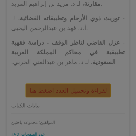
، لـ د. مزيد بن إبراهيم المزيد.
مقارنة
‏‏‏‏‏‏‏‏‏‏‏‏‏‏‏‏‏‏‏‏‏‏-
توريث ذوي الأرحام وتطبيقاته القضائية
، لـ
أ.د. فهد بن عبدالرحمن اليحيى.
‏‏‏‏‏‏‏‏‏‏‏‏‏‏‏‏‏‏‏‏-
عزل القاضي لناظر الوقف - دراسة فقهية
تطبيقية في محاكم المملكة العربية
السعودية
، لـ د. ماهر بن عبدالغني الحربي.‏‏‏‏‏‏‏‏‏‏‏‏‏‏‏‏‏‏‏‏‏‏
لقراءة وتحميل العدد اضغط هنا
بيانات الكتاب
المؤلفين: مجموعة باحثين
عدد الصفحات: 450