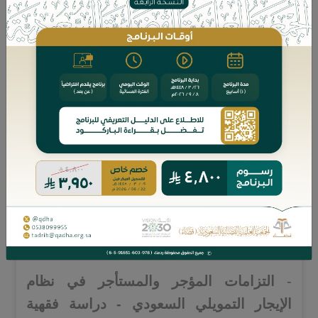
"الفائق في صورة رسم الوثائق" للأهدل
(ت: 1298هـ) تحقيقًا ودراسة
، لـ د. عبدالعزيز
بن فهد بن داود.
‏‏‏‏‏‏‏‏‏‏‏‏‏‏‏‏‏‏‏‏‏‏‏‏-
"مزيل العناء في أحكام ما أُحدِث في الأرض
المُزدَرَعَةِ من العَنَاء" للزبيدي (ت: 975هـ)
تحقيقًا ودراسة
، لـ د. عبدالإله بن أحمد
الدويش.
الاختصاص في جرائم الشركات وفق نظام
-
الشركات السعودي
، لـ د. حمد بن ناصر
التريكي.
‏‏‏‏‏‏‏‏‏‏‏‏‏‏‏‏‏‏‏‏‏‏‏‏-
التزامات المؤجر والمستأجر في نظام
الإيجار التمويلي السعودي - دراسة فقهية