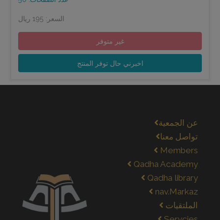
السعر: 195 ريال
غير متوفر
اخبرني حال توفر المنتج
عن الجمعية
تواصل معنا
Members
Qadha Academy
Qadha library
nav.Markaz
الملتقيات
Servcies