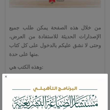
من خلال هذه الصفحة يمكن طلب جميع
الإصدارات الحديثة للاستفادة من العرض،
وحتى لا نشق عليكم بالدخول على كل كتاب
منها على حدة.
وهذه الكتب هي:
×
1- منازعات التنفيذ في النظام القضائي
السعودي، فضيلة الدكتور/ عبدالعزيز بن
عبدالرحمن الشبرمي.