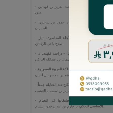
قاً ودراسة - القسم الأول،
د. عبد العزيز بن فهد بن
داود.
يقاً ودراسة - القسم الثاني،
د. حمود بن سعدون
البحيران.
رونا المستجدة على العقود الآجلة المعاصرة،
نبيل
صلاح ناجي الردادي.
ن الأوبئة (وباء كورونا أنموذجًا) - دراسة فقهية،
د.
سليمان بن عبدالله التركي.
- أثر القواعد الفهية في تسبيب الأحكام القضائية في المملكة العربية السعودية
قضايا الأحوال الشخصية)،
- الفروق الفقهية بين الشروط في البيع والشروط في النكاح عند الحنابلة جمعاً
عبدالعزيز بن سليمان العيسى.
ودراسة،
- المضامين الدستورية في كتاب الطرق الحكمية وتطبيقاتها في النظام
د. حازم بن عبدالرحمن البسام.
الأساسي للحكم،