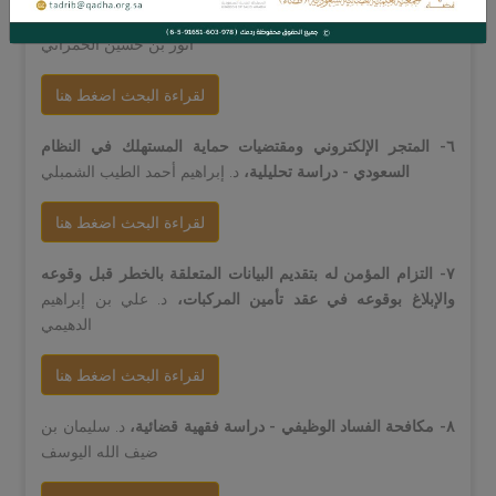
٥- رد المحكَّم في الدعوى التحكيمية - دراسة تأصيلية تطبيقية،
د.
أنور بن حسين الحمراني
لقراءة البحث اضغط هنا
٦- المتجر الإلكتروني ومقتضيات حماية المستهلك في النظام
السعودي - دراسة تحليلية،
د. إبراهيم أحمد الطيب الشمبلي
لقراءة البحث اضغط هنا
٧- التزام المؤمن له بتقديم البيانات المتعلقة بالخطر قبل وقوعه
والإبلاغ بوقوعه في عقد تأمين المركبات،
د. علي بن إبراهيم
الدهيمي
لقراءة البحث اضغط هنا
٨- مكافحة الفساد الوظيفي - دراسة فقهية قضائية،
د. سليمان بن
ضيف الله اليوسف