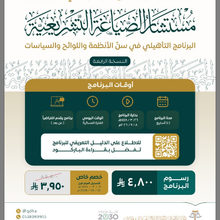
1- أحكام التعاملات المالية بين الشركات القابضة والتابعة
والشقيقة
، د. ناصر بن عبدالله الشلالي
لقراءة البحث اضغط هنا
٢- بدائل تضمين المستأجر في عقد الإيجار التمويلي في
المؤسسات المالية الإسلامية،
د. عبدالله بن عيسى العايضي
لقراءة البحث اضغط هنا
٣- التقادم في دعاوى الأحوال الشخصية - دراسة فقهية تطبيقية
د. منيرة بنت حمود المطلق
على نظام الأحوال الشخصية،
لقراءة البحث اضغط هنا
٤- المسؤولية المدنية لقاضي التنفيذ في النظامين المصري
والسعودي
، د. رضا محمد عيسى
لقراءة البحث اضغط هنا