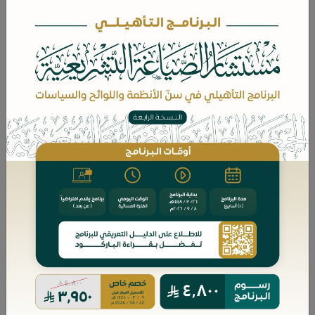
تكتسب السلطة شرعيتها عن طريق
وسيلة الإسناد الشرعية التي يُعبَّر عنها
في الدساتير الديمقراطية بمصطلح
"الانتخاب"، بينما يُعبَّر عنها في نظام
الحكم الإسلامي بمصطلح "الاختيار"،
ومع ما بين المصطلحين من اشتراك
في أصل المعنى اللغوي إلا أن بينهما
تمايزاً من حيث الصورة والضوابط