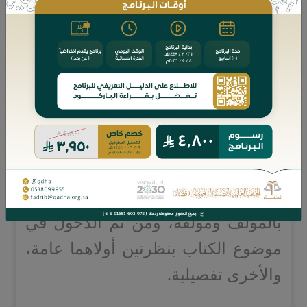
فيها آراء، ودخلت فيها أهواء، واستغلها
أعداء الإسـلام بدهاء.
ومما طُرِح في ساحة الفكر الإسلامي
من كتابات بهذا المفهوم كتاب بعنوان
(الدولة المستحيلة) للدكتور وائل
حـلاق، الـذي فرض بطرحه تجاذبًا فكريًّا
إسلاميًّا حاول المؤلِّف تجليته وإيجـازه
في هذا الكتاب بالتمهيد أولًا بالتعريف
بالمؤلف ومؤلفه، ومن ثم الدخول في
موضوع الكتاب بنظرتين أولاهما عامة،
والأخرى تفصيلية.