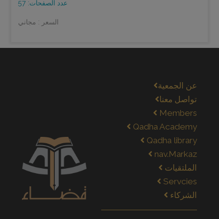
عدد الصفحات: 57
السعر : مجاني
عن الجمعية
تواصل معنا
Members
Qadha Academy
Qadha library
nav.Markaz
الملتقيات
Servcies
الشركاء