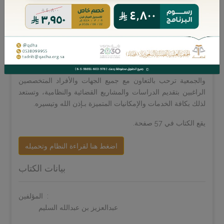
الفهارس"، وترجو أن تكون مساندة للجميـع من خلال الاستفادة
منها وما تحويه من مزايا عديدة.
ولا يفوتنا بهذه المناسبة شكر من اعتنى بهذا الملف وفهرسته
وتقديمه إلى الجمعية لإخراجه ونشره؛ وهو صاحب الفضيلة: د.
عبدالعزيز بن عبدالله بن عبدالعزيز السليّم، وفقه الله.
والجمعية ترحب بالتعاون مع جميع الجهات والأفراد المتخصصين
الراغبين بتقديم الدراسات والمشاريع القضائية والنظامية، وتستعد
لذلك بكافة الخدمات والإمكانيات المتميزة بـإذن الله وتيسيره.
يقع الكتاب في 57 صفحة.
اضغط هنا لقراءة النظام وتحميله
بيانات الكتاب
المؤلفين:
عبدالعزيز بن عبدالله السليم