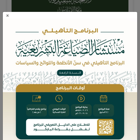
×
تشرُف الجمعية العلمية القضائية السعودية (قضاء) -ضمن سلسلة
الأنظمة التي تعمل على إخراجها- أن تصافح أياديكم الكريمة بهذه
النسخة المميزة من "نظام الاستثمار ولائحته التنفيذية مع