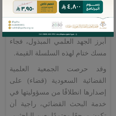
النصوص النظامية وبيان مدلولاتها.
ويمتاز هذا العمل بأسلوب واضح
مدعّم بالأمثلة والاستدلالات، مما
أبرز الجهد العلمي المبذول، فجاء
مسك ختام لهذه السلسلة القيمة.
وقد حرصت الجمعية العلمية
القضائية السعودية (قضاء) على
إصدارها انطلاقًا من مسؤوليتها في
خدمة البحث القضائي، راجية أن
تكون مرجعًا معتمدًا يعين الباحثين،