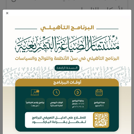
لأحكام الالتزام.
×
ويتابع هذا الجزء ما بدأته السلسلة
في جزأيها الأول والثاني، حيث
تناول المؤلف بالبحث والتحليل
مفهوم الالتزام وآثاره وأوصافه، ثم
عالج مسألة انتقاله، وختم
بانقضائه، في إطار عرض علمي
يجمع بين الدقة والعمق، ويتتبع
الاتجاهات الفقهية والقانونية لفهم