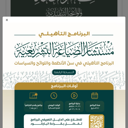
×
تشرُف الجمعية العلمية القضائية السعودية (قضاء) -ضمن سلسلة
الأنظمة التي تعمل على إخراجها- أن تصافح أياديكم الكريمة بهذه
النسخة المميزة من نظام المحاماة ولوائحه التنفيذية وقواعد