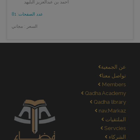
أحمد بن عبدالعزيز البليهد
عدد الصفحات: 81
السعر : مجاني
عن الجمعية
تواصل معنا
Members
Qadha Academy
Qadha library
nav.Markaz
الملتقيات
Servcies
الشركاء