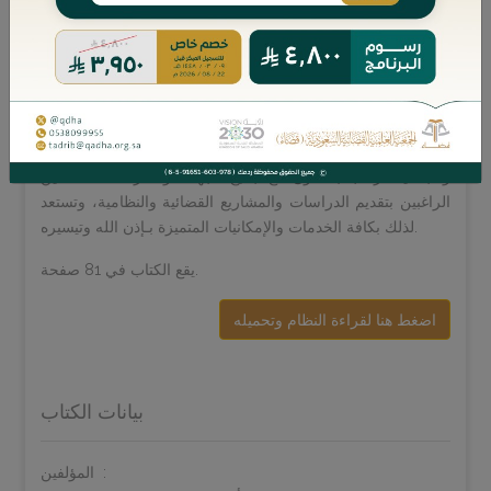
السلوك المهني للمحامين مع الفهارس، وترجو أن تكون مساندة
للجميع من خلال الاستفادة منها وما تحويه من مزايا عديدة.
ولا يفوتنا بهذه المناسبة شكر من اعتنى بهذا الملف وفهرسته
وتقديمه إلى الجمعية لإخراجه ونشره؛ وهو الأستاذ/ أحمد بن
عبدالعزيز البليهد، وفقه الله.
والجمعية ترحب بالتعاون مع جميع الجهات والأفراد المتخصصين
الراغبين بتقديم الدراسات والمشاريع القضائية والنظامية، وتستعد
لذلك بكافة الخدمات والإمكانيات المتميزة بـإذن الله وتيسيره.
يقع الكتاب في 81 صفحة.
اضغط هنا لقراءة النظام وتحميله
بيانات الكتاب
المؤلفين: