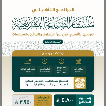
كتاب قيّم، أصله رسالة علمية قُدِّمت استكمالًا
لمتطلبات الحصول على درجة الماجستير في
الفقه المقارن بقسم الفقه المقارن في المعهد
العالي للقضاء.
ويمتاز الكتاب بخصائص عديدة تجعل منه إضافة
مميزة في بابه؛ إذ أفرد مسألة تمويل المفلس
بالدراسة المستقلة، بوصفها من المسائل
المستجدة التي ظهرت صورتها المعاصرة مع
أنظمة الإفلاس الحديثة.
فبيّن الباحث الحاجة إليها، وما يترتب عليها من