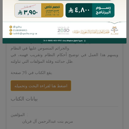
يتناول هذا الكتاب تحليل نظام التنفيذ أمام ديوان المظالم الصادر
عام 1443هـ، مبيِّنًا ما قرره من تنظيمٍ قضائي لمسار التنفيذ
الإداري.
ويعرض الكتاب هذا النظام في ضوء الواقع العملي، من خلال بيان
خطوات التنفيذ وإجراءاته وفقًا لنصوص النظام، مع توضيح
الاختصاص القضائي والسندات التنفيذية، وصلاحيات القاضي في
عملية التنفيذ الإداري، وما يتصل بذلك من منازعات التنفيذ
والجرائم المنصوص عليها في النظام.
ويسهم هذا العمل في توضيح أحكام النظام وتقريب فهمه، في
ظل حداثته وقلة المؤلفات التي تناولته.
يقع الكتاب في 76 صفحة.
اضغط هنا لقراءة البحث وتحميله
بيانات الكتاب
المؤلفين:
مريم بنت عبدالرحمن آل فريان