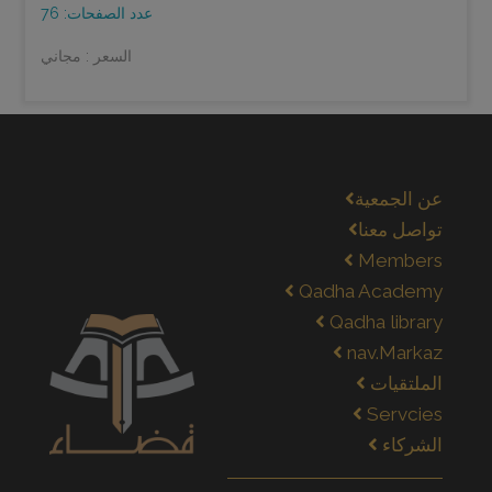
عدد الصفحات: 76
السعر : مجاني
عن الجمعية
تواصل معنا
Members
Qadha Academy
Qadha library
nav.Markaz
الملتقيات
Servcies
الشركاء