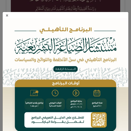
×
التنفيذ الجبري ضد جهة الإدارة – دراسة تحليلية وفقاً لنظام التنفيذ
أمام ديوان المظالم / مريم بنت عبدالرحمن آل فريان.