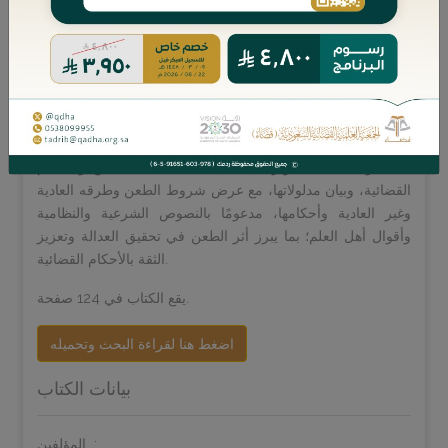
يتناول هذا البحث موضوع الطعن في الأحكام القضائية، بوصفه من
أهم موضوعات القضاء لما يتصل به من ضمانات العدالة، وصيانة
الأحكام من الخطأ، وتحقيق الطمأنينة للمتقاضين.
وقد عُني المؤلف بتأصيل مشروعية الطعن في الشريعة الإسلامية،
وربط ذلك بالتنظيم القضائي السعودي وطرق الاعتراض المقررة
فيه، جامعًا بين التأصيل الفقهي والتحرير النظامي، مع استحضار
التطبيقات والإجراءات القضائية ذات الصلة.
كما تناول الكتاب تحرير المصطلحات المتعلقة بالطعن والأحكام
القضائية، وبيان مدلولاتها، مع عرض شروط الطعن وطرقه العادية
وغير العادية وأحكامها، مدعومًا بالنصوص الشرعية والنظامية
وأقوال أهل العلم؛ بما يبرز أثر الطعن في تحقيق العدالة وتعزيز
الثقة بالأحكام القضائية.
يقع الكتاب في 124 صفحة.
اضغط هنا لقراءة البحث وتحميله
بيانات الكتاب
المؤلفين: