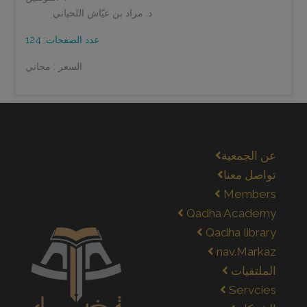
د. مراد بن عيّاش اللحياني
عدد الصفحات: 124
السعر : مجاني
عن الجمعية
تواصل معنا
Members
Qadha Academy
Qadha library
nav.Markaz
الملتقيات
Servcies