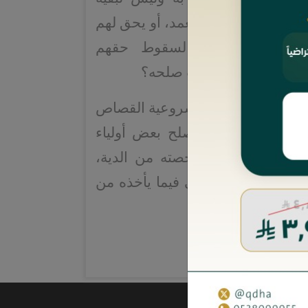
نصيبهم من دية قتل العمد، أو يحق لهم
جبرًا فيما يأخذه لسقوط حقهم
وهو القصاص- بسبب صلحه؟
دة مباحث؛ وهي: مشروعية القصاص
عمد والعفو عنه، وصلح بعض أولياء
لقصاص بأكثر من حصته من الدية،
ية الورثة مع العافي فيما يأخذه من
لقصاص.
6 صفحة.