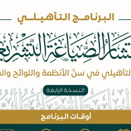
بيانات الكتاب
عدد الصفحات:
السعر: 9 ريال
اضف للسلة
موضوع قد ت
حوادث صلح
بعوض مالي 
التساؤل ه