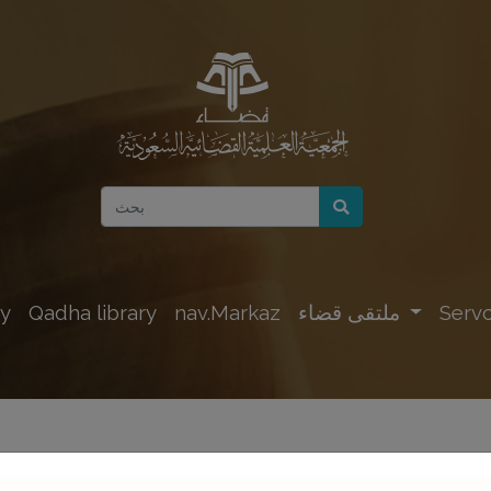
Servc
ملتقى قضاء
nav.Markaz
Qadha library
y
ركة سائر الورثة للمصالح عن القصاص بأكثر من ال