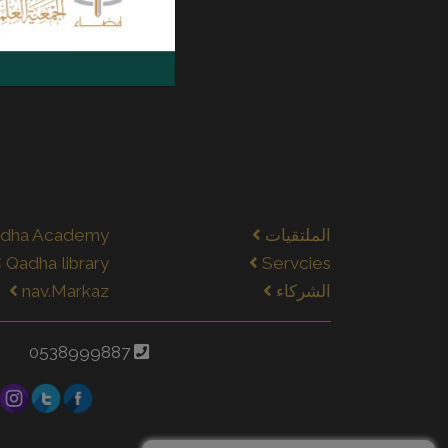
الملتقيات
dha Academy
Qadha library
Servcies
الشركاء
nav.Markaz
0538999887