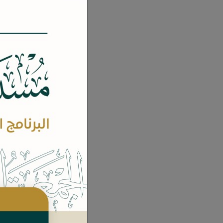
المؤلفين: معالي الشيخ عبدالله بن محمد آل خنين.