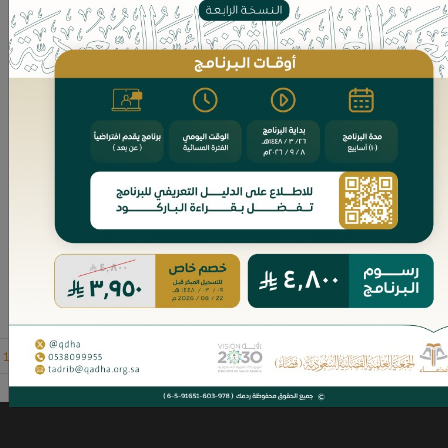
كتاب يدرس مقاصد تشريع العقوبات المحققة للمصالح الدينية
والدنيوية، ويهدف هذا البحث المتميز بالدرجة الأولى إلى التعريف
بالإسلام وسماحته ويسره، والرد...
10 ريال
غير متوفر
1
2
...
6
7
8
9
10
11
12
13
14
15