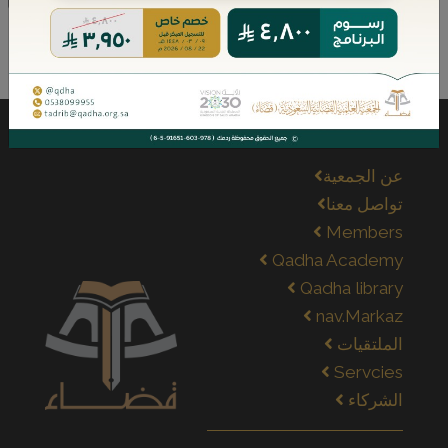
مؤلفات الكاتب
عن الجمعية
تواصل معنا
Members
Qadha Academy
Qadha library
nav.Markaz
الملتقيات
Servcies
الشركاء