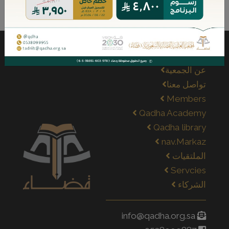
عن الجمعية
تواصل معنا
Members
Qadha Academy
Qadha library
nav.Markaz
الملتقيات
Servcies
الشركاء
info@qadha.org.sa