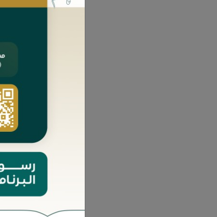
الق
ا
ر
الشر
ا
ا