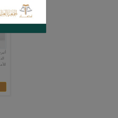
أثير
الد
للأم
دور