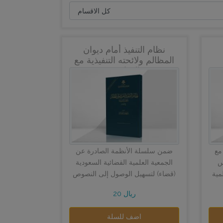
نظام التنفيذ أمام ديوان
المظالم ولائحته التنفيذية مع
الفهارس
مع
ضمن سلسلة الأنظمة الصادرة عن
سلسلة
الجمعية العلمية القضائية السعودية
مية
(قضاء) لتسهيل الوصول إلى النصوص
يل
القانونية، تأتي هذه النسخة المتميزة
20 ريال
من &raquo; ن...
اضف للسلة