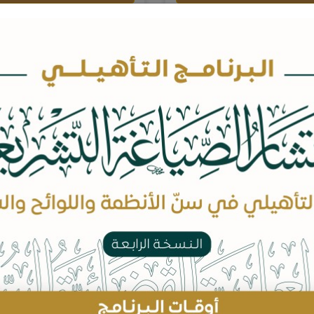
قود الإدارية في ضوء نظام
مقرر الثقافة العدلية والقانو
المنافسات والمشتريات
لحكومية ( نسخة فاخرة )
75 ريال
25 ريال
اضف للسلة
اضف للسلة