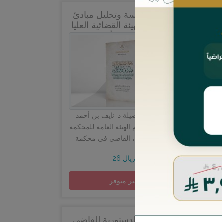
مدخل لدراسة وتحليل مبادئ
وقرارات الهيئة القضائية العليا
ومجلس القضاء الأعلى بهيئتيه
العامة والدائمة والمحكمة
العليا
ة
كتاب مهم لفضيلة د. نايف بن أحمد
ة
الحمد (أمين عام الهيئة العامة للمحكمة
 أن
العليا -سابقا-، القاضي في محكمة
سخة
الاستئناف بالرياض)، ويعدّ مدخلاً لـ
26 ريال
&quot;مبا...
غير متوفر
لح
الضمانات الدستورية للقاضي