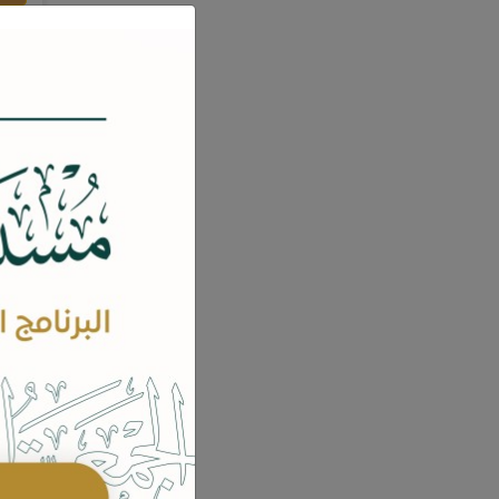
الع
ا