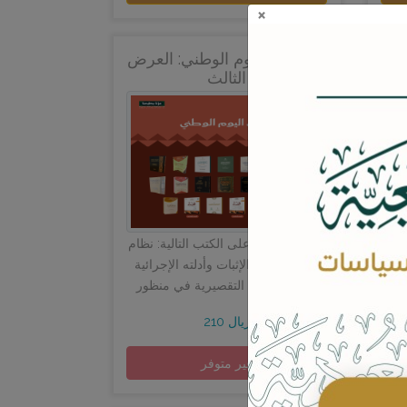
×
نية
مجموعة اليوم الوطني: العرض
الثالث
العرض يحتوي على الكتب التالية: نظام
الإثبات وأدلته الإجرائية:&nbsp; انقر
هنا المسؤولية التقصيرية في منظور
الفقه الإسلامي:&nbsp; انقر هن...
210 ريال
غير متوفر