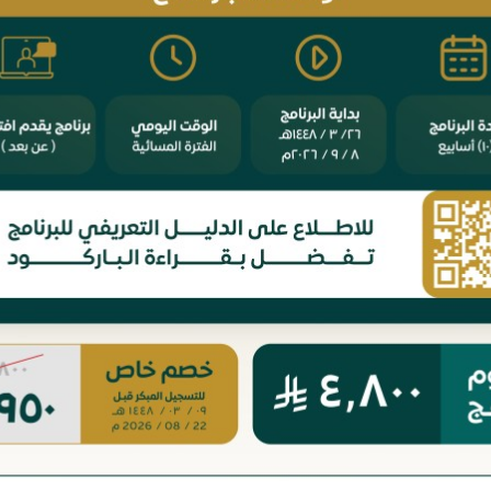
يم في الأنظمة العدلية في
نظام الشركات ولوائحه
لمملكة العربية السعودية
التنفيذية مع الفهارس
سالة دكتوراة حازت على مرتبة
تشرُف الجمعية العلمية القضائي
ف، وهي الأولى في هذا الموضوع
السعودية (قضاء) -ضمن سلسل
لمهم. وتهدف الرسالة إلى خدمة
الأنظمة التي تعمل على إخراجها-
لقضاء الشرعي وبيان تفوقه في
تصافح أياديكم الكريمة بهذه الن
20 ريال
32 ريال
أصوله ومصاد...
المميزة والمفهرسة من...
اضف للسلة
غير متوفر
نظرات في كتاب الدولة
مشاركة سائر الورثة للمصا