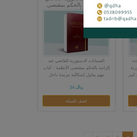
ية
عند إلزامه بالحكم بمقتضى
الأنظمة
ه؛
الضمانات الدستورية للقاضي عند
رثة
إلزامه بالحكم بمقتضى الأنظمة - كتاب
كبير
مهم يتناول إشكالية مزمنة داخل
ساؤل
المنظومات القضائية؛ وهي: إلزام
34 ريال
القضاة بالح...
اضف للسلة
‹
1
2
3
4