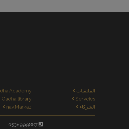
الملتقيات
dha Academy
Qadha library
Servcies
الشركاء
nav.Markaz
0538999887