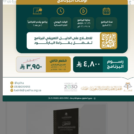
كتاب مميز، تناول فيه المؤلِّف موضوع التقويم الهجري من زاويته
الدستورية والشرعية، مستقرئًا جذوره التاريخية، ومكانته في بناء
الهوية الإسلامية، وما يت...
20 ريال
اضف للسلة
الملخص في تفسير أدوات النص النظامي ودلالات
ألفاظه