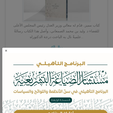
كتاب مميز، قدّم له معالي وزير العدل رئيس المجلس الأعلى
للقضاء د. وليد بن محمد الصمعاني، وأصل هذا الكتاب رسالةٌ
علميةٌ نال به الباحث درجة الدكتوراه...
48 ريال
×
اضف للسلة
الفقه الدستوري في اعتماد التقويم الهجري