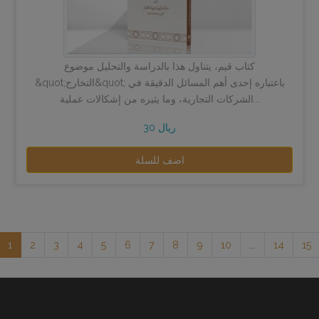
كتاب قيم، يتناول هذا بالدراسة والتحليل موضوع
&quot;التخارج&quot; باعتباره إحدى أهم المسائل الدقيقة في
الشركات التجارية، وما يثيره من إشكالات عملية...
30 ريال
اضف للسلة
1
2
3
4
5
6
7
8
9
10
...
14
15