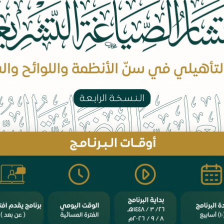
طلب رفع
حول المشروع
فهرس 
لحماية القانونية لحق المساهم في
الدليل الاسترشادي للاختصا
الإعلام
دعاوى المحاكم ال
المسؤولية الطبية في ضوء النظام
الميثاق العائلي في نظام الشرك
السعودي
ارات والأحكام القضائية وأثرها في
دعوى الإدارية في المملكة العربية
التنفيذ الجبري ضد جهة الإدارة
السعودية