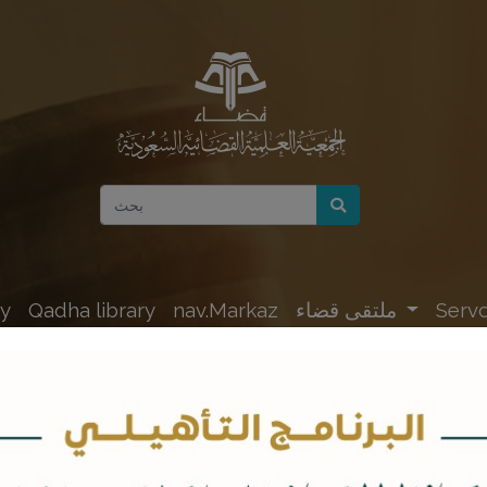
Servc
ملتقى قضاء
nav.Markaz
Qadha library
y
لعرض الكتب والابحاث في مكتبة قضاء يمكن الطلب الان