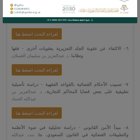
٥- تأخير استيفاء القصاص حتى بلوغ القصر
، د. عبدالرحمن بن
محمد آل سعيد
لقراءة البحث اضغط هنا
٦- الاكتفاء عن عقوبة الجلد التعزيرية بعقوبات أخرى - فقها
ونظاما
، د. عبدالعزيز بن سليمان الغسلان
لقراءة البحث اضغط هنا
٧- تسبيب الأحكام القضائية بالقواعد الفقهية - دراسة تأصيلية
تطبيقية على بعض قضايا المحاكم التجارية
، د. عبدالعزيز بن
عبدالله الحماد
لقراءة البحث اضغط هنا
٨- مبدأ الأمن القانوني - دراسة تحليلية في ضوء الأنظمة
والتطبيقات القضائية في القانون السعودي
، هلا بنت عبدالله