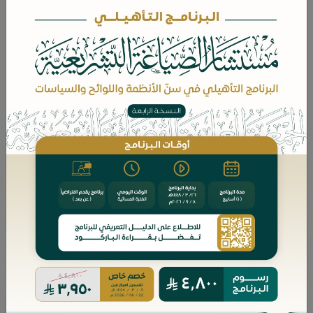
1- الجهالة والغرر في عقود الخيارات - دراسة تأصيلية تطبيقية
، د.
عبدالله بن راضي الشمري
لقراءة البحث اضغط هنا
٢- حجية الدفاتر التجارية في نظام الإثبات
، أ.د. أحمد بن عبدالعزيز
بن شبيب
لقراءة البحث اضغط هنا
٣- إعانة الإخوان في الوصية بمثل نصيب وارث لو كان - دراسة
، د. سلمان بن صالح الدخيل
وتحقيق
لقراءة البحث اضغط هنا
٤- استيفاء القصاص في قتل الواحد للجماعة - دراسة فقهية
مقارنة
، د. فهد بن ناصر الفريدي
لقراءة البحث اضغط هنا