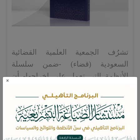
تشرُف الجمعية العلمية القضائية
السعودية (قضاء) -ضمن سلسلة
الأنظمة التي تعمل على إخراجها- أن
×
تصافح أياديكم الكريمة بهذه النسخة
المميزة
والمفهرسة من نظام
الشركات ممزوجاً بلائحته التنفيذية
وباللائحة التنفيذية الخاصة بشركات
المساهمة المدرجة وغيرهما من