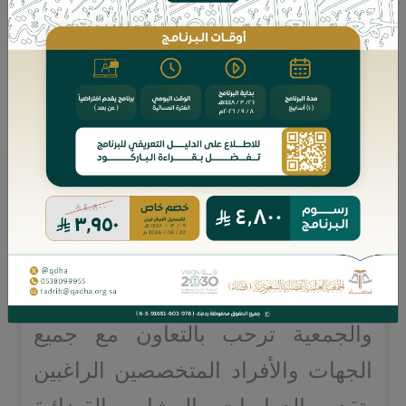
اللوائح ذات الصلة، وترجو أن تكون
مساندة للجميع من خلال الاستفادة
منها وما تحويه من مزايا عديدة.
ولا يفوتنا بهذه المناسبة شكر من اعتنى
بهذا الملف وفهرسته وتقديمه إلى
الجمعية لإخراجه ونشره؛ وهو فضيلة
الشيخ/ محمد بن سليمان بن علي
الناصر - القاضي بوزارة العدل.
والجمعية ترحب بالتعاون مع جميع
الجهات والأفراد المتخصصين الراغبين