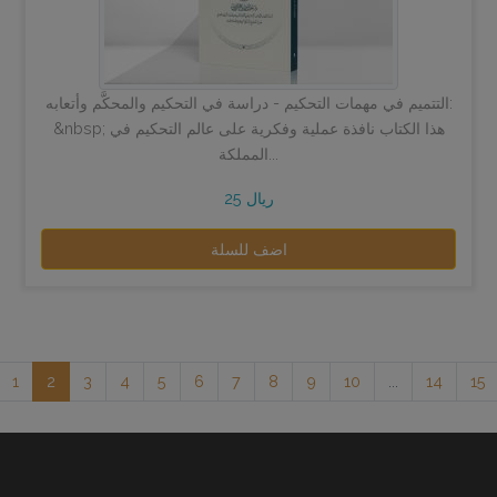
التتميم في مهمات التحكيم - دراسة في التحكيم والمحكَّم وأتعابه:
&nbsp; هذا الكتاب نافذة عملية وفكرية على عالم التحكيم في
المملكة...
25 ريال
اضف للسلة
1
2
3
4
5
6
7
8
9
10
...
14
15