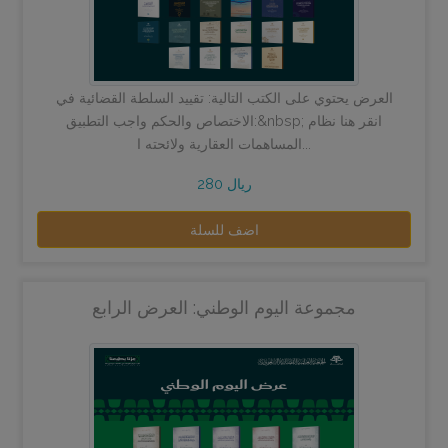
العرض يحتوي على الكتب التالية: تقييد السلطة القضائية في
الاختصاص والحكم واجب التطبيق:&nbsp; انقر هنا نظام
المساهمات العقارية ولائحته ا...
280 ريال
اضف للسلة
مجموعة اليوم الوطني: العرض الرابع