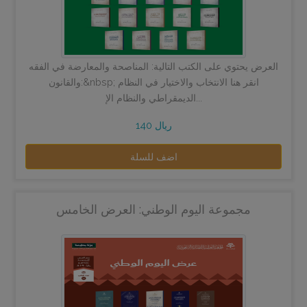
العرض يحتوي على الكتب التالية: المناصحة والمعارضة في الفقه
والقانون:&nbsp; انقر هنا الانتخاب والاختيار في النظام
الديمقراطي والنظام الإ...
140 ريال
اضف للسلة
مجموعة اليوم الوطني: العرض الخامس