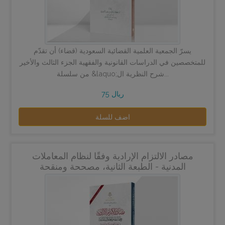
يسرّ الجمعية العلمية القضائية السعودية (قضاء) أن تقدّم
للمتخصصين في الدراسات القانونية والفقهية الجزء الثالث والأخير
من سلسلة &laquo;شرح النظرية ال...
75 ريال
اضف للسلة
مصادر الالتزام الإرادية وفقًا لنظام المعاملات
المدنية - الطبعة الثانية، مصححة ومنقحة