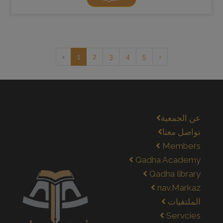
‹
1
2
3
4
5
›
عن الجمعية
تواصل معنا
Members
Qadha Academy
Qadha library
nav.Markaz
الملتقيات
Servcies