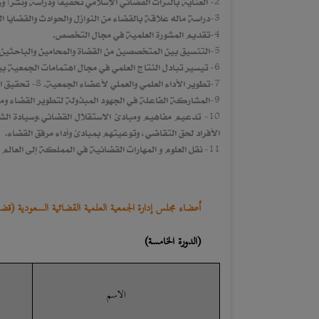
2- العناية بالتراث القضائي الإسلامي تحقيقاً ودراسة ونشراً ورصداً، بما في ذلك الرسائل العلمية في الأقضية وما يتعلق بها.
3-دراسة ماله علاقة بالقضاء من النوازل والحوادث والقضايا المعاصرة.
4-تقديم المشورة العلمية في مجال التخصص.
5-التنسيق بين المتخصصين من القضاة والمحامين والباحثين في الشئون العلمية القضائية،ومد الجسور بينهم وبين الجهات العلمية والإعلامية ونحوها.
6- تيسير تبادل النتاج العلمي في مجال اهتمامات الجمعية بين الجهات والأفراد ذوي الاهتمام داخل المملكة وخارجها.
7-تطوير الأداء العلمي والعملي لأعضاء الجمعية. 8- تحقيق التواصل العلمي بين أعضاء الجمعية .
9-المشاركة الفاعلة في الجهود المبذولة لتطوير القضاء وما يتصل به من الجوانب العلمية والعملية .
10- تدعيم مفاهيم ومبادئ الاستقلال القضائي،وسيادة الش
الأفراد لحق التقاضي، وتوعيتهم بمبادئ وأداء مرفق القضاء.
11- نقل العلوم و المهارات القضائية في المملكة إلى العالم للتعريف بها.
أعضاء مجلس إدارة
الجمعية العلمية القضائية السعودية (قضا
(الدورة الخامسة)
الاسم