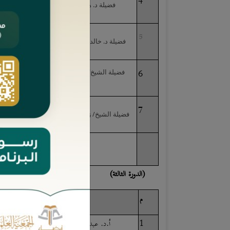
4
فضيلة د. هشام بن صالح الذكير
5
فضيلة د. خالد بن عبدالرحمن الراجحي
6
فضيلة الشيخ/ عبدالرحمن بن سليمان
الجبرين
7
فضيلة الشيخ/ زياد بن عبدالعزيز الطرباق
(الدورة الثالثة)
م
الاسم
1
أ.د. عبدالله بن محمد العمراني