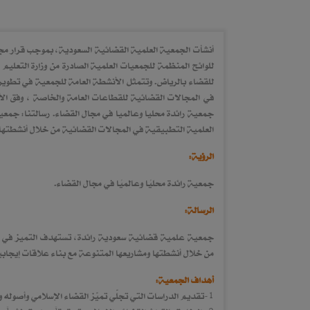
للوائح المنظمة للجمعيات العلمية الصادرة من وزارة التعليم
للقضاء بالرياض. وتتمثل الأنشطة العامة للجمعية في تطوير 
في المجالات القضائية للقطاعات العامة والخاصة ، وفق الأ
جمعية رائدة محليا وعالميا في مجال القضاء. رسالتنا: جمع
العلمية التطبيقية في المجالات القضائية من خلال أنشطتها
الرؤية:
جمعية رائدة محليًا وعالميًا في مجال القضاء.
الرسالة:
جمعية علمية قضائية سعودية رائدة، تستهدف التميز في تقد
من خلال أنشطتها ومشاريعها المتنوعة مع بناء علاقات إيجابي
أهداف الجمعية:
1-تقديم الدراسات التي تجلّي تميّز القضاء الإسلامي وأصوله وقواعده وتطبيقاته،وإبراز جوانب العدالة فيه ،والإجابة عن ما يثار حوله من شبهات.