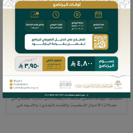
ملتقى قضاء قسمة التركات
ملتقــى (قســمة التــركات):هو أول ملتقى قضائي في هــذا الموضــوع،
وهــو امتــداد لعــدد مــن النــدوات والملتقيــات شــاركت الجمعيــة فــي
تنظيمهــا. ويهــدف ملتقــى (قســمة التــركات) إلــى الإثــراء المعرفــي فــي
مجــالات (الأحــوال الشــخصية، والقضــاء التجــاري)، والإســهام فــي
معالجــة