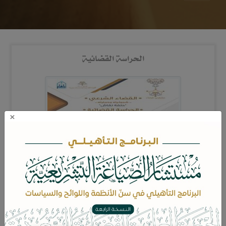
الحراسة القضائية
×
تستمر الجمعية العلمية القضائية السعودية (قضاء) في عطاءها، بإثراء
العلوم والمهارات القضائية، ومن مشاريع الجمعية الدائمة: إقامة
الملتقيات العلمية التي تجمع القضاة وأساتذة الجامعات والمحامين
والخبراء وأصحاب الاهتمام بالشأن القضائي، لتحقيق الأهداف
الاستراتيجية للخطة التنفيذية من نشر الوعي، وبناء