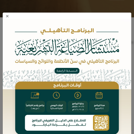
×
العضويات
الاشتراكات
الامتيازات
الأعضاء
الجديدة
والشروط