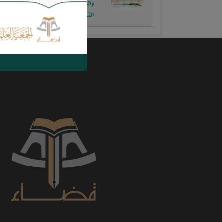
واللوائح والسياسات "مستشار الصياغة
التشريعية"