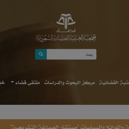
بة القضائية
مركز البحوث والدراسات
ملتقى قضاء
خد
مة واللوائح والسياسات "مستشار الصياغة التشريعية"