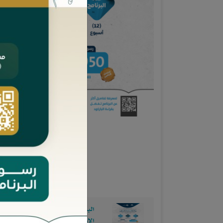
محتويات الدورة
البرنامج التأهيلي: فقه المالية
الإسلامية وتسوية المنازعات )9(