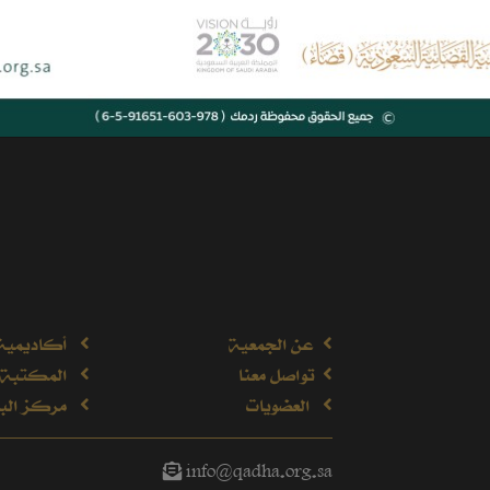
عن الجمعية
أكاديمية
تواصل معنا
المكتبة 
العضويات
مركز البح
info@qadha.org.sa