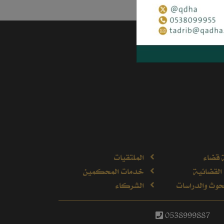
 قضاء
الملتقيات
القضائية
خدمات المحكمين
وث والدراسات
الشركاء
0538999887