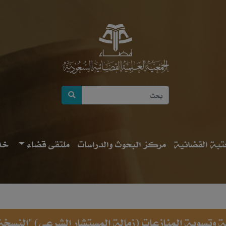
بة القضائية
مركز البحوث والدراسات
ملتقى قضاء
خد
مية وتسوية المنازعات (زمالة المستشار الشرعي) "النسخة