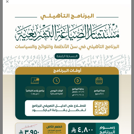
×
محتويات الدورة
البرنامج التأهيلي: مهارات مصفي التركات )3(