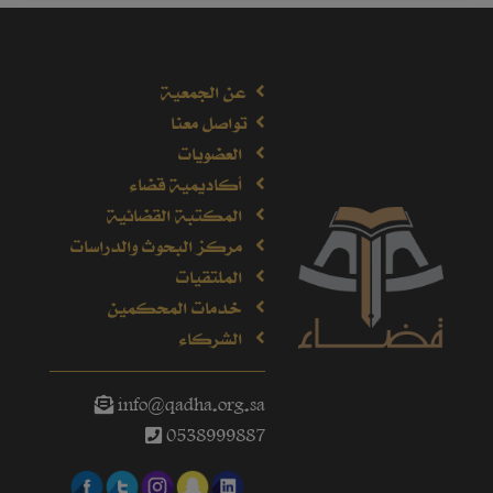
عن الجمعية
تواصل معنا
العضويات
أكاديمية قضاء
المكتبة القضائية
مركز البحوث والدراسات
الملتقيات
خدمات المحكمين
الشركاء
info@qadha.org.sa
0538999887