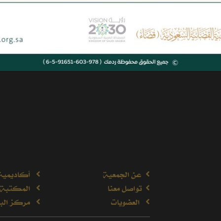
2950
ريال
عن الجمعية
أكاديمية
تواصل معنا
المكتبة 
العضويات
مركز البح