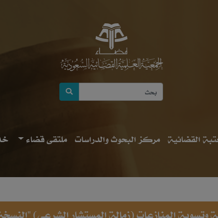
بة القضائية
مركز البحوث والدراسات
ملتقى قضاء
خد
مية وتسوية المنازعات (زمالة المستشار الشرعي) "النسخة