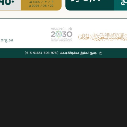
3950
ريال