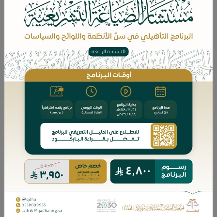
ثم ذكر المعنى الإضافي لأثر الوجاهة في التعزير، وهو الأحكام
الفقهية المترتبة على وجود الوجاهة عند ثبوت التعزير
واستحقاقه، سواء كان هذا الاستحقاق على ذي الوجاهة
نفسه، أو على غيره عند شفاعة ذي الوجاهة له.
أما
المبحث الثاني
فهو أثر الوجاهة في التعزير المستحق على
ذي الوجاهة نفسه، وقرر فيه أولا أن لها أثرًا في تخفيف أمره بلا
خلاف بين أهل العلم، وبيّن وجه قول مَن يُفهَم مِن بعض قوله
خلاف، ثم بَحَث المراد بالوجاهة التي لها أثر في التعزير، وذكر
في ذلك خمسة أقوال، رجح منها أنهم: ذوو الشرف والجاه
المشهورون بالخير، وأيضا مَن كان معروفًا بالخير والعدالة.
ثم بحث موجب التعزير الذي للوجاهة فيه أثر، ورجّح أنه أول