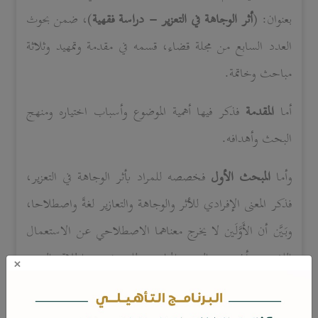
بعنوان: (
أثر الوجاهة في التعزير - دراسة فقهية
)، ضمن بحوث
العدد السابع من مجلة قضاء، قسمه في مقدمة وتمهيد
وثلاثة
مباحث
وخاتمة.
أما
المقدمة
فذكر فيها أهمية الموضوع وأسباب اختياره ومنهج
البحث وأهدافه.
وأما
المبحث الأول
فخصصه للمراد بأثر الوجاهة في التعزير،
فذكر المعنى الإفرادي للأثر والوجاهة والتعازير لغةً واصطلاحا،
وبَيَّن أن الأَوَّلَين لا يخرج معناهما الاصطلاحي عن الاستعمال
اللغوي، وأن معنى التعزير المناسب للبحث هو إطلاق التعزير
×
على معنى العقوبة.