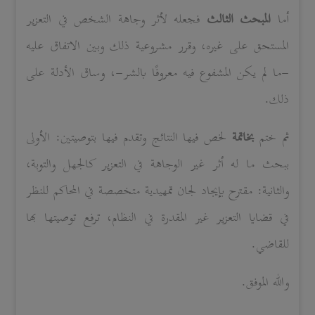
أما
المبحث الثالث
فجعله لأثر وجاهة الشخص في التعزير
المستحق على غيره، وقرر مشروعية ذلك وبين الاتفاق عليه
-ما لم يكن المشفوع فيه معروفًا بالشر-، وساق الأدلة على
ذلك.
ثم ختم
بخاتمة
لخص فيها النتائج وتقدم فيها بتوصيتين: الأولى
ببحث ما له أثر غير الوجاهة في التعزير كالجهل والتوبة،
والثانية: مقترح بإيجاد لجان تمهيدية متخصصة في المحاكم للنظر
في قضايا التعزير غير المقدرة في النظام، ترفع توصيتها بها
للقاضي.
والله الموفق.