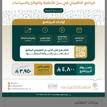
ويضم هذا العدد من السلسلة ملخصات الأبحاث
التالية:
تفريد العقوبة التعزيرية.
الحجز التنفيذي على أموال المحكوم عليه.
التعدي على براءة الاختراع وعقوبته في الفقه
والنظام.
الضوابط الفقهية للإتلاف والآثار المترتبة عليه.
نرجو لكم قراءة ممتعة ،،
للقراءة والتحميل اضغط هنا
بيانات الكتاب