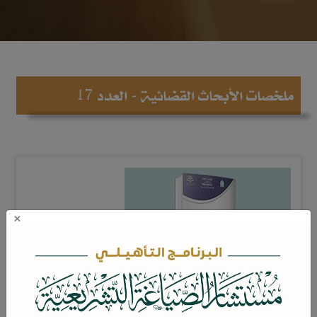
ملخصات الأبحاث القضائية - العدد 17
×