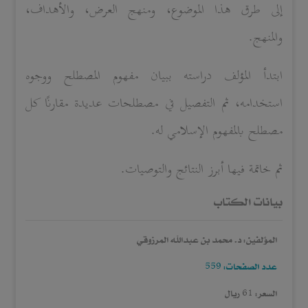
إلى طرق هذا الموضوع، ومنهج العرض، والأهداف،
والمنهج.
ابتدأ المؤلف دراسته ببيان مفهوم المصطلح ووجوه
استخدامه، ثم التفصيل في مصطلحات عديدة مقارنًا كل
مصطلح بالمفهوم الإسلامي له.
ثم خاتمة فيها أبرز النتائج والتوصيات.
بيانات الكتاب
المؤلفين: د. محمد بن عبدالله المرزوقي
عدد الصفحات: 559
السعر: 61 ريال