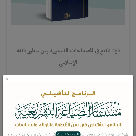
الزاد المقنع في المصطلحات الدستورية ومن منظور الفقه
الإسلامي
×
- مع ظهور الدولة الحديثة ظهرت مصطلحات دستورية
ذات دلالات ومفاهيم عميقة في كثير منها، احتيج إلى
توضيح مضامينها وإزالة القصور الذي قد يصاحب فهمها؛
لهذه الأسباب -وغيرها- جاء هذا الكتاب القيم.