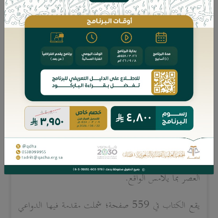
أراد المؤلف أن يكون كتابه هذا مخرجًا لما يعيشه الفكر
السياسي الإسلامي من دوامة الحيرة بين الجمود على
المصطلح الموروث، والتحرر من قيود الموروث باستنساخ
مصطلحات حديثة مع خلخلة القيم والمفاهيم الإسلامية.
وأكد المؤلف أن كتابه ليس هدفه المقارنة بين الشريعة
الإسلامية وأي ثقافة أخرى، بل الهدف عرض مدلولات
تلك المصطلحات ومضامينها وتمكين الراغب في المعرفة من
الإحاطة بها، مع الاقتراب في الخطاب الشرعي من لغة
العصر بما يلامس الواقع.
يقع الكتاب في 559 صفحة؛ شملت مقدمة فيها الدواعي