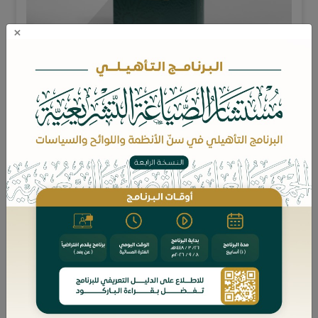
×
يَقْصِدُ هذا البحث إلى بَيَانِ الأدوارِ المَنُوطَةِ بالقضاء في العملية
التحكيمية من بدايتها إلى انتهائها، وعَرْضِهَا بشكلٍ مرحلي،
وعَلَى سَبِيلِ الاختصار؛ حسب مراحل التحكيم وإجراءاتِه،
والإجابةِ عن جُمْلَةٍ من التَّسَاؤلات؛ منها: ما الأدوارُ المَنُوطَةُ
بالقضاء في مرحلةِ الاتفاقِ على التحكيم؟ وما أدوارُه في مرحلةِ
اختيار المُحَكَّمين؟ وأثناء إجراءات التحكيم؟ وما اختصاصاتُه
في مرحلةِ إصدار الحُكْم التحكيمي؟ وعند تنفيذِه؟ وما حدود