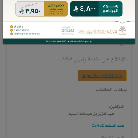
سلطة القضاء الرَّقابية في دعوى بطلانه؟ وما صور المساعدة
التي يضطلعُ بها القضاء في مقابل الهيئة التحكيمية؟
يقع الكتاب في 224 صفحة.
للاطلاع على مقدمة وفهرس الكتاب
https://bit.ly/47OqYlH
بيانات الكتاب
المؤلفين:
عبدالعزيز بن عبدالله السليم
عدد الصفحات: 224
السعر: 27 ريال