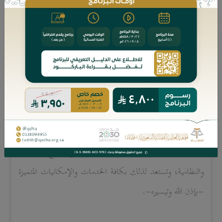
هذه النسخة ستُحَدَّث باستمرار -إن شاء الله-، وستكون
مواكِبَةً لأي تحديث يطرأ على هذا النظام.
ولا يفوتنا بهذه المناسبة شكر من اعتنى بهذا الملف وفهرسته
وتقديمه إلى الجمعية لإخراجه ونشره؛ وهو فضيلة الشيخ/ عبد
الله بن محمّد بن سريع السّريع، كاتب العدل -وفقه الله-.
والجمعية ترحب بالتعاون مع جميع الجهات والأفراد
المتخصصين الراغبين بتقديم الدراسات والمشاريع القضائية
والنظامية، وتستعد لذلك بكافة الخدمات والإمكانيات المتميزة
-بإذن الله وتيسيره-.