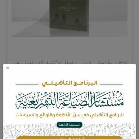
تشرُف الجمعية -ضمن سلسلة الأنظمة التي تعمل على
×
إخراجها- أن تصافح أياديكم الكريمة بهذه النسخة المميزة من
نظام نزع ملكية العقارات للمنفعة العامة ووضع اليد المؤقت
على العقار ولوائحه التنفيذية، وترجو أن تكون مساندة
للجميع من خلال الاستفادة منها وما تحويه من مزايا عديدة؛
كالارتباطات -في النسخة الإلكترونية- بين المواد المترابطة عبر
الضغط عليها والانتقال بينها بكل سهولة، إضافةً إلى كون