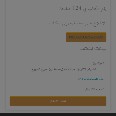
يقع الكتاب في 124 صفحة.
للاطلاع على مقدمة وفهرس الكتاب
https://bit.ly/4eJrsM9
بيانات الكتاب
المؤلفين:
فضيلة الشيخ: عبدالله بن محمد بن سريّع السريّع.
عدد الصفحات: 124
السعر: 23 ريال
اضف للسلة