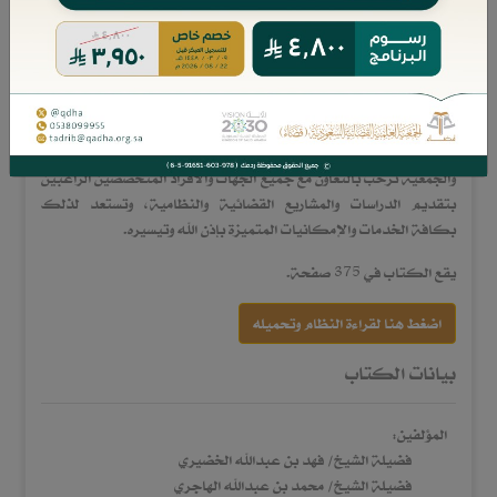
تكون مساندة للجميـع من خلال الاستفادة منها وما تحويه من مزايا
عديدة.
ولا يفوتنا بهذه المناسبة شكر من اعتنى بهذا الملف وفهرسته وتقديمه
إلى الجمعية لإخراجه ونشره؛ وهما صاحبا الفضيلة/ محمد بن عبدالله
الهاجري، وفهد بن عبدالله الخضيري، وفقهما الله.
والجمعية ترحب بالتعاون مع جميع الجهات والأفراد المتخصصين الراغبين
بتقديم الدراسات والمشاريع القضائية والنظامية، وتستعد لذلك
بكافة الخدمات والإمكانيات المتميزة بإذن الله وتيسيره.
يقع الكتاب في 375 صفحة.
اضغط هنا لقراءة النظام وتحميله
بيانات الكتاب
المؤلفين:
فضيلة الشيخ/ فهد بن عبدالله الخضيري
فضيلة الشيخ/ محمد بن عبدالله الهاجري