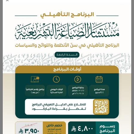
كتاب قيم، يتناول هذا بالدراسة والتحليل موضوع
"التخارج" باعتباره إحدى أهم المسائل الدقيقة
في الشركات التجارية، وما يثيره من إشكالات
عملية ونظرية، مستعرضاً الأطر النظامية التي
تحكم إنهاء علاقة الشريك بالشركة، سواء كان
التخارج إرادياً أو جبرياً.
كما يبحث الكتاب في الآثار المترتبة على التخارج،
وضوابط تقييم الحصص، موازنًا بين حق الشريك
في التخارج وبين ضرورة حماية حقوق الدائنين
وضمان استقرار الكيان التجاري، وذلك من خلال
تأصيلٍ قانونيٍّ واستقراءٍ للعمل القضائي في